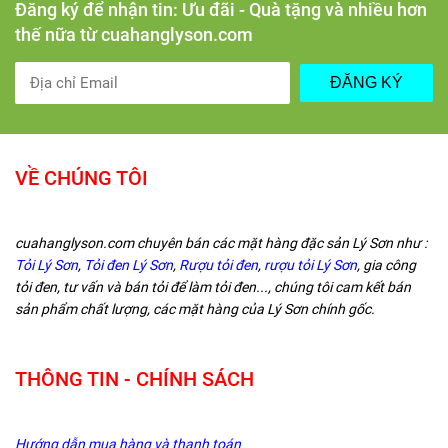
Đăng ký để nhận tin: Ưu đãi - Quà tặng và nhiều hơn
thế nữa từ cuahanglyson.com
ĐĂNG KÝ
VỀ CHÚNG TÔI
cuahanglyson.com chuyên bán các mặt hàng đặc sản Lý Sơn như :
Tỏi Lý Sơn
,
Tỏi đen Lý Sơn
,
Rượu tỏi đen
,
rượu tỏi Lý Sơn
, gia công
tỏi đen, tư vấn và bán tỏi để làm tỏi đen..., chúng tôi cam kết bán
sản phẩm chất lượng, các mặt hàng của Lý Sơn chính gốc.
THÔNG TIN - CHÍNH SÁCH
Hướng dẫn mua hàng và thanh toán