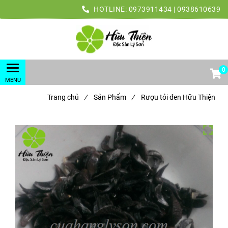
HOTLINE:
0973911434 | 0938610639
0
Trang chủ
/
Sản Phẩm
/
Rượu tỏi đen Hữu Thiện