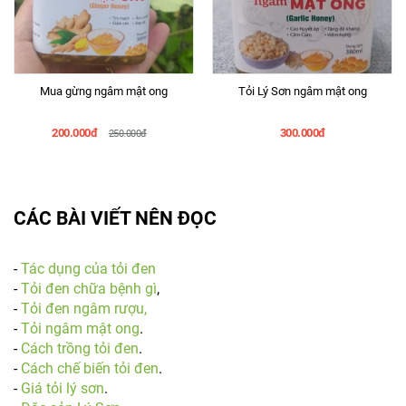
Mua gừng ngâm mật ong
Tỏi Lý Sơn ngâm mật ong
200.000đ
300.000đ
250.000đ
CÁC BÀI VIẾT NÊN ĐỌC
-
Tác dụng của tỏi đen
-
Tỏi đen chữa bệnh gì
,
-
Tỏi đen ngâm rượu,
-
Tỏi ngâm mật ong
.
-
Cách trồng tỏi đen
.
-
Cách chế biến tỏi đen
.
-
Giá tỏi lý sơn
.