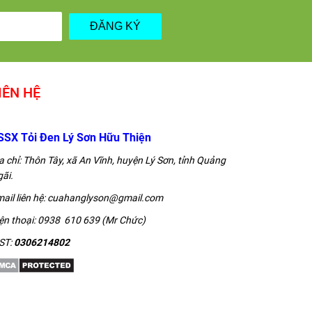
ĐĂNG KÝ
IÊN HỆ
SSX Tỏi Đen Lý Sơn Hữu Thiện
a chỉ: Thôn Tây, xã An Vĩnh, huyện Lý Sơn, tỉnh Quảng
ãi.
ail liên hệ: cuahanglyson@gmail.com
ện thoại: 0938 610 639 (Mr Chức)
ST:
0306214802