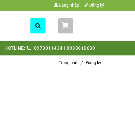
Đăng nhập
Đăng ký
Giỏ hàng (
0
)
HOTLINE:
0973911434 | 0938610639
Trang chủ
/
Đăng ký