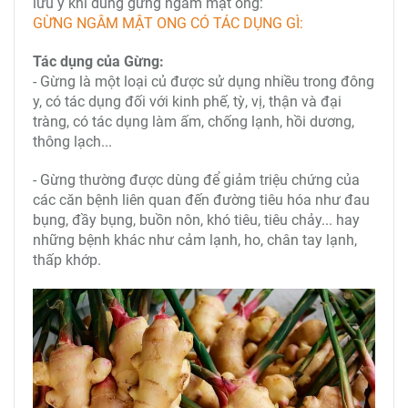
lưu ý khi dùng gừng ngâm mật ong:
GỪNG NGÂM MẬT ONG CÓ TÁC DỤNG GÌ:
Tác dụng của Gừng:
- Gừng là một loại củ được sử dụng nhiều trong đông
y, có tác dụng đối với kinh phế, tỳ, vị, thận và đại
tràng, có tác dụng làm ấm, chống lạnh, hồi dương,
thông lạch...
- Gừng thường được dùng để giảm triệu chứng của
các căn bệnh liên quan đến đường tiêu hóa như đau
bụng, đầy bụng, buồn nôn, khó tiêu, tiêu chảy... hay
những bệnh khác như cảm lạnh, ho, chân tay lạnh,
thấp khớp.