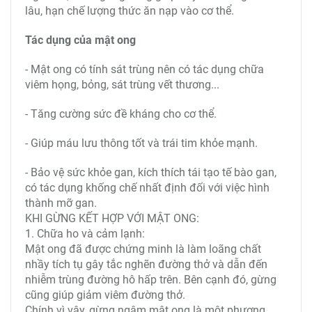
lâu, hạn chế lượng thức ăn nạp vào cơ thể.
Tác dụng của mật ong
- Mật ong có tính sát trùng nên có tác dụng chữa
viêm họng, bỏng, sát trùng vết thương...
- Tăng cường sức đề kháng cho cơ thể.
- Giúp máu lưu thông tốt và trái tim khỏe mạnh.
- Bảo vệ sức khỏe gan, kích thích tái tạo tế bào gan,
có tác dụng khống chế nhất định đối với việc hình
thành mỡ gan.
KHI GỪNG KẾT HỢP VỚI MẬT ONG:
1. Chữa ho và cảm lạnh:
Mật ong đã được chứng minh là làm loãng chất
nhầy tích tụ gây tắc nghẽn đường thở và dẫn đến
nhiễm trùng đường hô hấp trên. Bên cạnh đó, gừng
cũng giúp giảm viêm đường thở.
Chính vì vậy, gừng ngâm mật ong là một phương