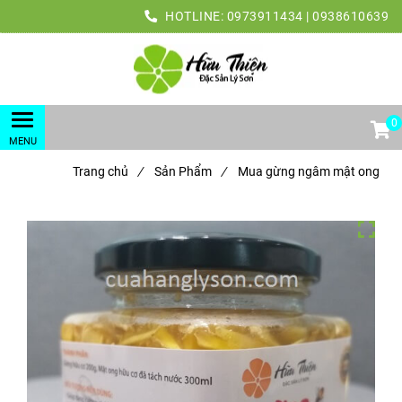
HOTLINE:
0973911434 | 0938610639
0
Trang chủ
/
Sản Phẩm
/
Mua gừng ngâm mật ong